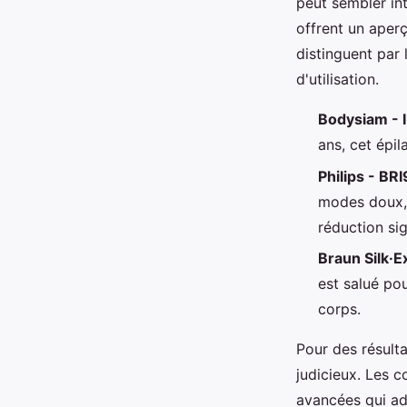
peut sembler int
offrent un aper
distinguent par 
d'utilisation.
Bodysiam - I
ans, cet épi
Philips - BR
modes doux, 
réduction sig
Braun Silk·E
est salué pou
corps.
Pour des résulta
judicieux. Les c
avancées qui ad