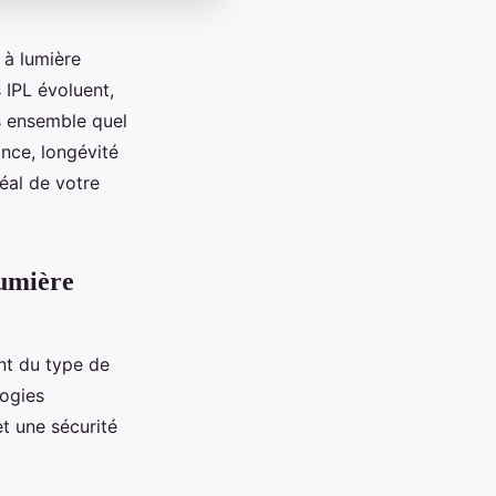
 à lumière
 IPL évoluent,
ns ensemble quel
nce, longévité
éal de votre
lumière
t du type de
logies
et une sécurité