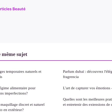
articles Beauté
e même sujet
ges temporaires naturels et
Parfum dubaï : découvrez l'élég
is
fragrencia
régime alimentaire pour
L'art de capturer vos émotions 
ans imperfections?
Quelles sont les meilleures pra
maquillage discret et naturel
et entretenir des extensions de
o en extérieur?