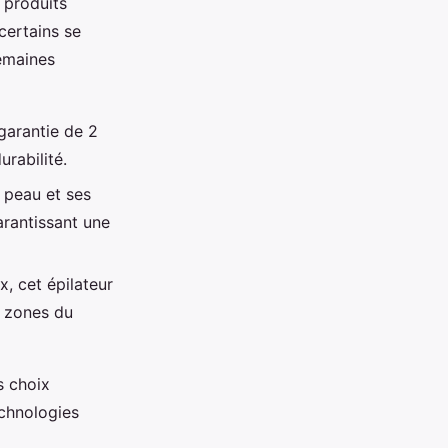
s produits
certains se
semaines
garantie de 2
rabilité.
 peau et ses
arantissant une
x, cet épilateur
s zones du
s choix
echnologies