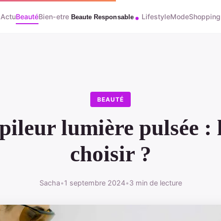
Actu
Beauté
Bien-etre
Lifestyle
Mode
Shopping
BEAUTÉ
pileur lumière pulsée : 
choisir ?
Sacha
•
1 septembre 2024
•
3 min de lecture