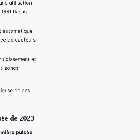
ne utilisation
 999 flashs,
et automatique
ence de capteurs
roidissement et
es zones
tieuse de ces
sée de 2023
lumière pulsée